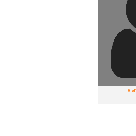
Ortsverband Thalheim
St
Ortsverband Wolfen-Bobbau
St
Stef