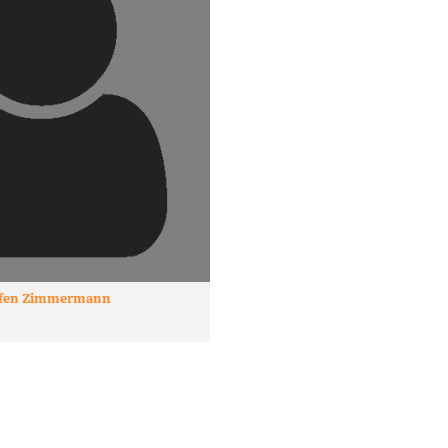
adtverband Zerbst
adtverband Zörbig
fen
Zimmermann